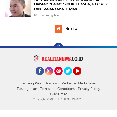
Banten "Lelet" Sibuk Euforia, 18 OPD
Diisi Pelaksana Tugas
10 bulan yang lalu
Next
Facebook
Instagram
Pinterest
Twitter
YouTube
Tentang Kami
Redaksi
Pedoman Media Siber
Pasang Iklan
Terms and Conditions
Privacy Policy
Disclaimer
Copyright ©
2026 REALITANEWS.CO.ID