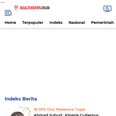
-->
Home
Terpopuler
Indeks
Nasional
Pemerintah
Home
Currently Browsing: 18 OPD Diisi Pelaksana Tugas
18 OPD Diisi Pelaksana Tugas
Ahmad Suhud : Kinerja Gubernur