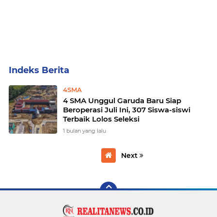
Home
Currently Browsing: 4SMA
4SMA
4 SMA Unggul Garuda Baru Siap
Beroperasi Juli Ini, 307 Siswa-siswi
Terbaik Lolos Seleksi
1 bulan yang lalu
Next