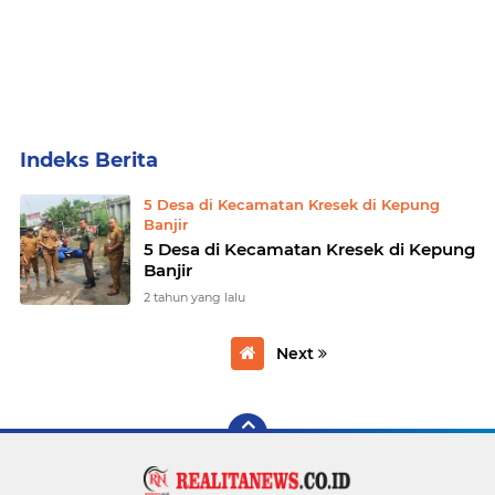
Home
Currently Browsing: 5 Desa di Kecamatan Kresek di Kepung Banjir
5 Desa di Kecamatan Kresek di Kepung
Banjir
5 Desa di Kecamatan Kresek di Kepung
Banjir
2 tahun yang lalu
Next