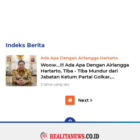
Home
Currently Browsing: Ada Apa Dengan Airlangga Hartarto
Ada Apa Dengan Airlangga Hartarto
Woow...!!! Ada Apa Dengan Airlangga
Hartarto, Tiba - Tiba Mundur dari
Jabatan Ketum Partai Golkar,
Airlangga
2 tahun yang lalu
Next