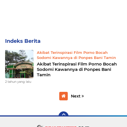
Home
Currently Browsing: Akibat Terinspirasi Film Porno Bocah Sodomi Kawannya di Ponpes Bani Tamin
Akibat Terinspirasi Film Porno Bocah
Sodomi Kawannya di Ponpes Bani Tamin
Akibat Terinspirasi Film Porno Bocah
Sodomi Kawannya di Ponpes Bani
Tamin
2 tahun yang lalu
Next