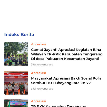
Home
Currently Browsing: Apresiasi
Apresiasi
Camat Jayanti Apresiasi Kegiatan Bina
Wilayah TP-PKK Kabupaten Tangerang
Di desa Pabuaran Kecamatan Jayanti
3 tahun yang lalu
Apresiasi
Masyarakat Apresiasi Bakti Sosial Polri
Sambut HUT Bhayangkara ke-77
3 tahun yang lalu
Apresiasi
TP PKK Kabupaten Tangerang