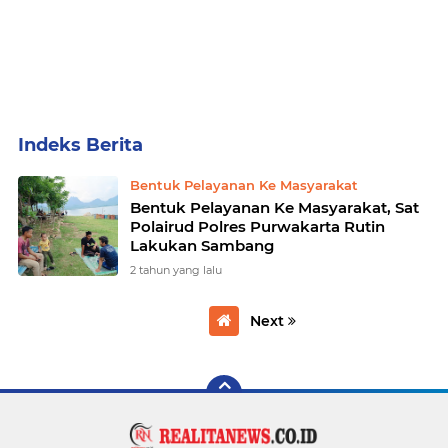
Home
Currently Browsing: Bentuk Pelayanan Ke Masyarakat
Bentuk Pelayanan Ke Masyarakat
Bentuk Pelayanan Ke Masyarakat, Sat
Polairud Polres Purwakarta Rutin
Lakukan Sambang
2 tahun yang lalu
Next