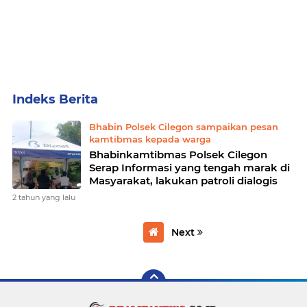
Home
Currently Browsing: Bhabin Polsek Cilegon sampaikan pesan kamtibmas kepada warga
Bhabin Polsek Cilegon sampaikan pesan
kamtibmas kepada warga
Bhabinkamtibmas Polsek Cilegon
Serap Informasi yang tengah marak di
Masyarakat, lakukan patroli dialogis
2 tahun yang lalu
Next