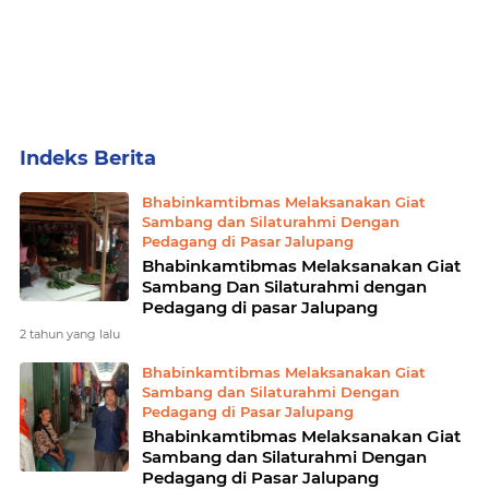
Home
Currently Browsing: Bhabinkamtibmas Melaksanakan Giat Sambang dan Silaturahmi Dengan Pedagang di Pasar Jalupang
Bhabinkamtibmas Melaksanakan Giat
Sambang dan Silaturahmi Dengan
Pedagang di Pasar Jalupang
Bhabinkamtibmas Melaksanakan Giat
Sambang Dan Silaturahmi dengan
Pedagang di pasar Jalupang
2 tahun yang lalu
Bhabinkamtibmas Melaksanakan Giat
Sambang dan Silaturahmi Dengan
Pedagang di Pasar Jalupang
Bhabinkamtibmas Melaksanakan Giat
Sambang dan Silaturahmi Dengan
Pedagang di Pasar Jalupang