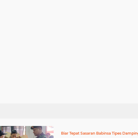
Bantu Pendistribusian Beras dari Bulog
Biar Tepat Sasaran Babinsa Tipes Damping