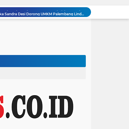
Legislator Gerindra Kartika Sandra Desi Dorong UMKM Palembang Lindungi Merek Usaha
Tingkatkan Daya Saing Indonesia, BRIN Fokus Kembangkan Teknologi Nuklir hingga AI*
Legislator Gerindra Marlyn Maisarah Tinjau Jembatan Gantung Cibeber, Pastikan Aspirasi Warga Terlaksana
Legislator Gerindra Wihadi Wiyanto Ajak Masyarakat Awasi Program Makan Bergizi Gratis agar Tepat Sasaran
Tumbangkan Arema FC 3-1, Persija Jakarta Kunci Gelar Juara Ketiga Piala Presiden 2026
KNPI Sulsel Gandeng Bea Cukai Makassar, Bidik Kolaborasi Pemberdayaan Pemuda ‎
Peduli Dampak Kemarau, Ketua Fraksi PPP Lebak Asep Nuh dan Anggota Fraksi Adiwinata Kusuma Salurkan Bantuan Air Bersih untuk Warga Bintangresmi
Enam Pelabuhan ASDP Resmi Terapkan Standar Baru Keselamatan Nasional
Satlantas Polres Serang dan Unit Lantas Polsek Kragilan Ajak Masyarakat Patuhi Aturan Berkendara Dijalan
Tingkatkan Kualitas SDM Indonesia, Prabowo Bangun Sekolah Unggulan hingga Undang Universitas Terbaik Dunia