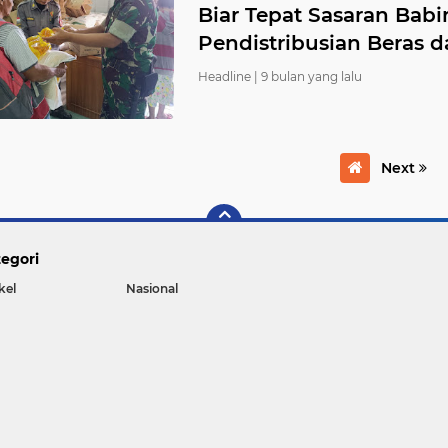
Biar Tepat Sasaran Bab
Pendistribusian Beras d
Headline |
9 bulan yang lalu
Next
egori
kel
Nasional