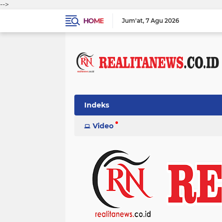
-->
HOME
Jum'at
7 Agu 2026
Indeks
Video