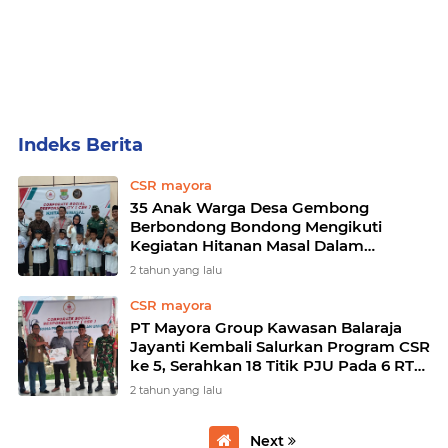
Home
Currently Browsing: CSR mayora
CSR mayora
35 Anak Warga Desa Gembong
Berbondong Bondong Mengikuti
Kegiatan Hitanan Masal Dalam
Program CSR PT Mayora Group
2 tahun yang lalu
Kawasan Balaraja- Jayanti
CSR mayora
PT Mayora Group Kawasan Balaraja
Jayanti Kembali Salurkan Program CSR
ke 5, Serahkan 18 Titik PJU Pada 6 RT
Di Wilayah Desa Gembong
2 tahun yang lalu
Next