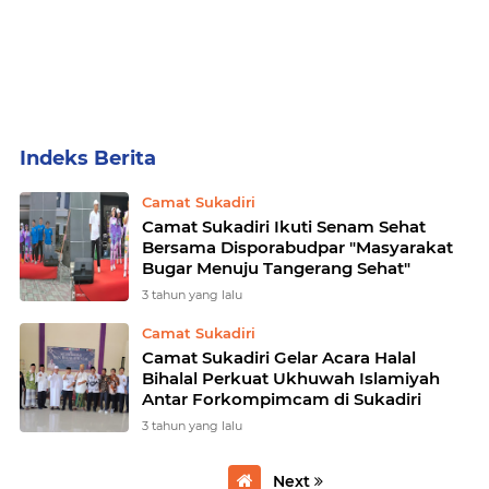
Home
Currently Browsing: Camat Sukadiri
Camat Sukadiri
Camat Sukadiri Ikuti Senam Sehat
Bersama Disporabudpar "Masyarakat
Bugar Menuju Tangerang Sehat"
3 tahun yang lalu
Camat Sukadiri
Camat Sukadiri Gelar Acara Halal
Bihalal Perkuat Ukhuwah Islamiyah
Antar Forkompimcam di Sukadiri
3 tahun yang lalu
Next