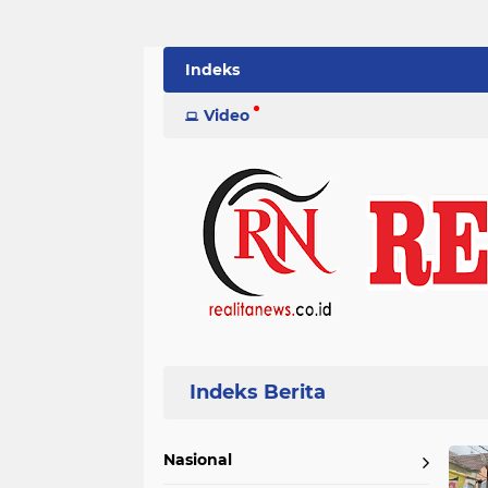
Indeks
Video
Home
Currently Browsing: DBMSDA Kabupaten Tangerang
Nasional