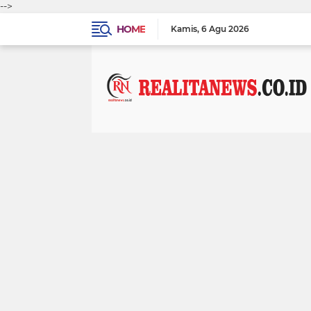
-->
HOME
Kamis
6 Agu 2026