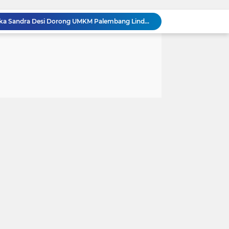
Legislator Gerindra Kartika Sandra Desi Dorong UMKM Palembang Lindungi Merek Usaha
Tingkatkan Daya Saing Indonesia, BRIN Fokus Kembangkan Teknologi Nuklir hingga AI*
Legislator Gerindra Marlyn Maisarah Tinjau Jembatan Gantung Cibeber, Pastikan Aspirasi Warga Terlaksana
Legislator Gerindra Wihadi Wiyanto Ajak Masyarakat Awasi Program Makan Bergizi Gratis agar Tepat Sasaran
Tumbangkan Arema FC 3-1, Persija Jakarta Kunci Gelar Juara Ketiga Piala Presiden 2026
KNPI Sulsel Gandeng Bea Cukai Makassar, Bidik Kolaborasi Pemberdayaan Pemuda ‎
Peduli Dampak Kemarau, Ketua Fraksi PPP Lebak Asep Nuh dan Anggota Fraksi Adiwinata Kusuma Salurkan Bantuan Air Bersih untuk Warga Bintangresmi
Enam Pelabuhan ASDP Resmi Terapkan Standar Baru Keselamatan Nasional
Satlantas Polres Serang dan Unit Lantas Polsek Kragilan Ajak Masyarakat Patuhi Aturan Berkendara Dijalan
Tingkatkan Kualitas SDM Indonesia, Prabowo Bangun Sekolah Unggulan hingga Undang Universitas Terbaik Dunia