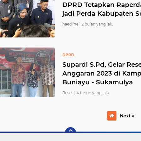
DPRD Tetapkan Raperda
jadi Perda Kabupaten S
haedline |
2 bulan yang lalu
DPRD
Supardi S.Pd, Gelar Res
Anggaran 2023 di Kam
Buniayu - Sukamulya
Reses |
4 tahun yang lalu
Next