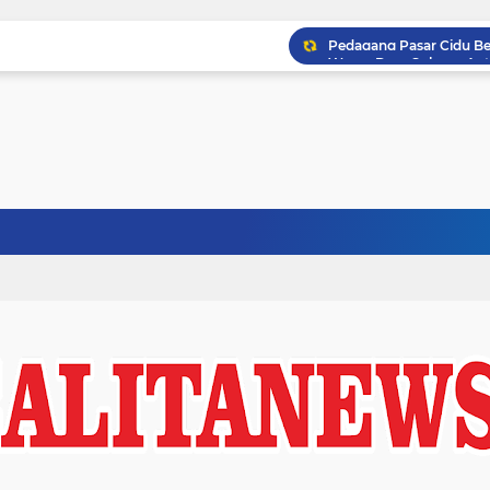
Warga Desa Sobang Antu
Prabowo: Pemerintah Ba