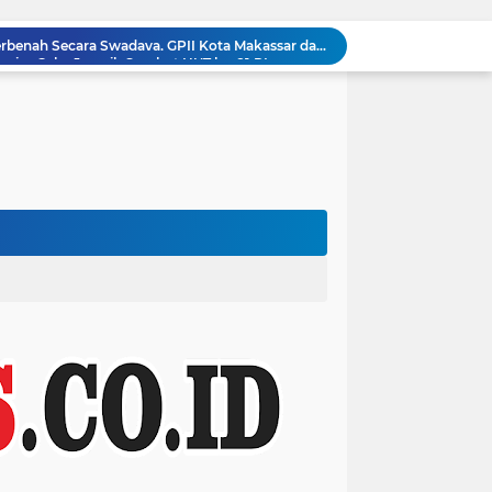
sias Gelar Jumsih Sambut HUT ke-81 RI ‎
SEKBER FAHMI Soroti Kejanggalan Kematian Winda Lorenza Gowasa, Dorong Polrestabes Medan Lebih Terbuka
WARGA KARYABUANA AJUKAN PENURUNAN DAYA LISTRIK KE PT. PLN ULP LABUAN PANDEGLANG BANTEN
ngun 2.500 Jembatan, Perbaiki 70.000 Sekolah
Dari Ben Mboi hingga Cak Noer, Prabowo Ungkap Makna Kepemimpinan: Bekerja, Cintai Rakyat & Gunakan Akal Sehat
Prabowo Bertekad Perbaiki Buku Ajar SD-SMA, Jadikan Negara Lain sebagai Referensi
Prabowo: Kepemimpinan Tak Bisa Dihadiahkan, Lahir Lewat Kesulitan dan Keberanian
Perkuat Pengamanan Distribusi Energi, Tim Audit Korsabhara Baharkam Polri Rampungkan Bintek "SMP" di Pertamina Jabar
Marlyn Maisarah Salurkan Bantuan Air Bersih untuk Warga Babakan Madang
Pedagang Pasar Cidu Berbenah Secara Swadaya, GPII Kota Makassar dan PK KNPI Bontoala : Penataan Tak Harus Dengan Penggusuran