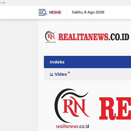
-->
HOME
Sabtu
8 Agu 2026
Indeks
Video