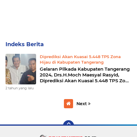
Home
Currently Browsing: Drs.H.Moch Maesyal Rasyid
Diprediksi Akan Kuasai 5.448 TPS Zona
Hijau di Kabupaten Tangerang
Gelaran Pilkada Kabupaten Tangerang
2024, Drs.H.Moch Maesyal Rasyid,
Diprediksi Akan Kuasai 5.448 TPS Zona
Hijau di Kabupaten Tangerang
2 tahun yang lalu
Next