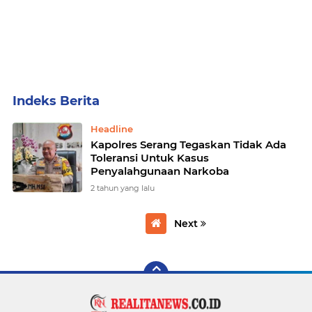
Home
Currently Browsing: Kapolres Serang Tegaskan Tidak Ada Toleransi Untuk Kasus Penyalahgunaan Narkoba
Headline
Kapolres Serang Tegaskan Tidak Ada
Toleransi Untuk Kasus
Penyalahgunaan Narkoba
2 tahun yang lalu
Next