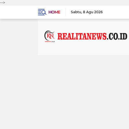
-->
HOME
Sabtu
8 Agu 2026