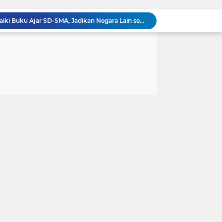
Prabowo Bertekad Perbaiki Buku Ajar SD-SMA, Jadikan Negara Lain sebagai Referensi
Prabowo: Kepemimpinan Tak Bisa Dihadiahkan, Lahir Lewat Kesulitan dan Keberanian
Perkuat Pengamanan Distribusi Energi, Tim Audit Korsabhara Baharkam Polri Rampungkan Bintek "SMP" di Pertamina Jabar
Kapolda Banten Lepas 64 Truk Tangki Air Bersih, Polres Serang Distribusikan 502.000 Liter untuk Warga Terdampak Kekeringan
Polsek Cikande Ungkap Aksi Pencurian Besi Ulir Senilai Rp 135 Juta di Parkiran Kukun, 5 Pelaku Ditangkap
Tindak Lanjuti Instruksi Kapolres Serang, Polsek Cikande Pasang Spanduk Imbauan Waspada Kebakaran di 9 Titik Strategis
Ketua Persit KCK Daerah III/Siliwangi Awali Hari Kedua Kunjungan Kerja di TK Kartika XIX-39
Ketua Persit KCK Daerah III/Siliwangi Awali Hari Kedua Kunjungan Kerja di TK Kartika XIX-39
ngun 2.500 Jembatan, Perbaiki 70.000 Sekolah
Dari Ben Mboi hingga Cak Noer, Prabowo Ungkap Makna Kepemimpinan: Bekerja, Cintai Rakyat & Gunakan Akal Sehat