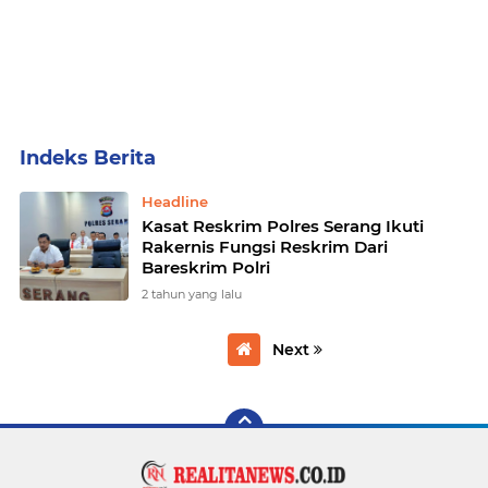
Home
Currently Browsing: Kasat Reskrim Polres Serang Ikuti Rakernis Fungsi Reskrim Dari Bareskrim Polri
Headline
Kasat Reskrim Polres Serang Ikuti
Rakernis Fungsi Reskrim Dari
Bareskrim Polri
2 tahun yang lalu
Next