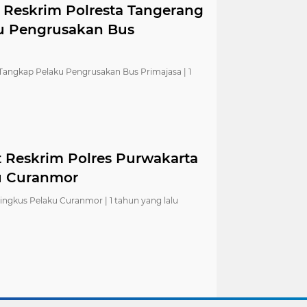
t Reskrim Polresta Tangerang
ku Pengrusakan Bus
 Tangkap Pelaku Pengrusakan Bus Primajasa |
1
t Reskrim Polres Purwakarta
ku Curanmor
Ringkus Pelaku Curanmor |
1 tahun yang lalu