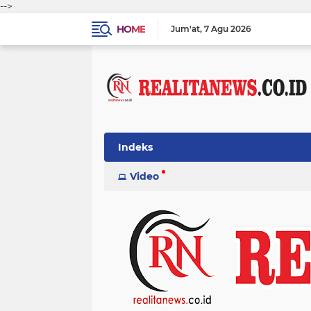
-->
HOME
Jum'at
7 Agu 2026
Indeks
Video