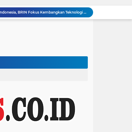
Tingkatkan Daya Saing Indonesia, BRIN Fokus Kembangkan Teknologi Nuklir hingga AI*
Legislator Gerindra Marlyn Maisarah Tinjau Jembatan Gantung Cibeber, Pastikan Aspirasi Warga Terlaksana
Legislator Gerindra Wihadi Wiyanto Ajak Masyarakat Awasi Program Makan Bergizi Gratis agar Tepat Sasaran
Tumbangkan Arema FC 3-1, Persija Jakarta Kunci Gelar Juara Ketiga Piala Presiden 2026
KNPI Sulsel Gandeng Bea Cukai Makassar, Bidik Kolaborasi Pemberdayaan Pemuda ‎
Peduli Dampak Kemarau, Ketua Fraksi PPP Lebak Asep Nuh dan Anggota Fraksi Adiwinata Kusuma Salurkan Bantuan Air Bersih untuk Warga Bintangresmi
Enam Pelabuhan ASDP Resmi Terapkan Standar Baru Keselamatan Nasional
Satlantas Polres Serang dan Unit Lantas Polsek Kragilan Ajak Masyarakat Patuhi Aturan Berkendara Dijalan
Tingkatkan Kualitas SDM Indonesia, Prabowo Bangun Sekolah Unggulan hingga Undang Universitas Terbaik Dunia
Legislator Gerindra Kartika Sandra Desi Dorong UMKM Palembang Lindungi Merek Usaha