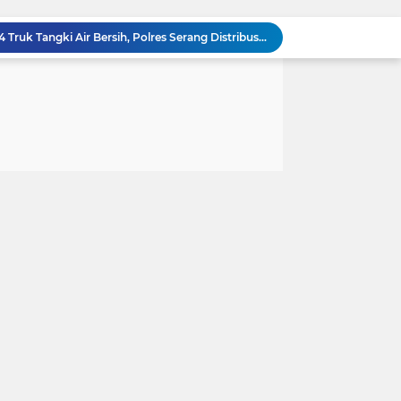
Kapolda Banten Lepas 64 Truk Tangki Air Bersih, Polres Serang Distribusikan 502.000 Liter untuk Warga Terdampak Kekeringan
Polsek Cikande Ungkap Aksi Pencurian Besi Ulir Senilai Rp 135 Juta di Parkiran Kukun, 5 Pelaku Ditangkap
Tindak Lanjuti Instruksi Kapolres Serang, Polsek Cikande Pasang Spanduk Imbauan Waspada Kebakaran di 9 Titik Strategis
Ketua Persit KCK Daerah III/Siliwangi Awali Hari Kedua Kunjungan Kerja di TK Kartika XIX-39
Ketua Persit KCK Daerah III/Siliwangi Awali Hari Kedua Kunjungan Kerja di TK Kartika XIX-39
Ketua Persit KCK Daerah III/Siliwangi Tekankan Etika Bermedia Sosial dan Penguatan Peran Keluarga
Ditreskrimum Polda Banten Tetapkan Dua Tersangka Kasus Aksi Anarkis dan Penghasutan di Balaraja
Polres Tapanuli Selatan Ungkap Kasus Pembunuhan Disertai Kekerasan Seksual terhadap Anak, Pelaku Ditangkap
Ketua DPRD Wong Chun Sen Mendorong Polrestabes Medan Terapkan RJ dalam Kasus AT, Legislatif Nilai Syarat Perdamaian Telah Terpenuhi
Perkuat Pengamanan Distribusi Energi, Tim Audit Korsabhara Baharkam Polri Rampungkan Bintek "SMP" di Pertamina Jabar