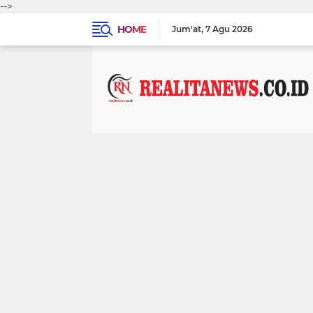
-->
HOME
Jum'at
7 Agu 2026