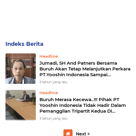
Home
Currently Browsing: PT.Yoosin Indonesia
Headline
Jumadi, SH And Patners Bersama
Buruh Akan Tetap Melanjutkan Perkara
PT.Yooshin Indonesia Sampai
Pengadilan
3 tahun yang lalu
Headline
Buruh Merasa Kecewa..!!! Pihak PT
Yooshin Indonesia Tidak Hadir Dalam
Pemanggilan Tripartit Kedua Di
Disnaker Kabupaten Serang
3 tahun yang lalu
Next