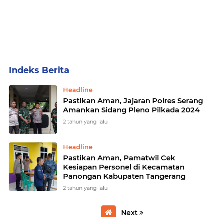
Home
Currently Browsing: Pastikan Aman
Headline
Pastikan Aman, Jajaran Polres Serang
Amankan Sidang Pleno Pilkada 2024
2 tahun yang lalu
Headline
Pastikan Aman, Pamatwil Cek
Kesiapan Personel di Kecamatan
Panongan Kabupaten Tangerang
2 tahun yang lalu
Next