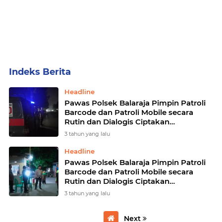
Home
Currently Browsing: Pawas Polsek Balaraja pimpin patroli Barcode dan Patroli mobile
Headline
Pawas Polsek Balaraja Pimpin Patroli
Barcode dan Patroli Mobile secara
Rutin dan Dialogis Ciptakan
Kondusifitas Warga masyarakat
3 tahun yang lalu
Headline
Pawas Polsek Balaraja Pimpin Patroli
Barcode dan Patroli Mobile secara
Rutin dan Dialogis Ciptakan
Kondusifitas Warga masyarakat
3 tahun yang lalu
Next