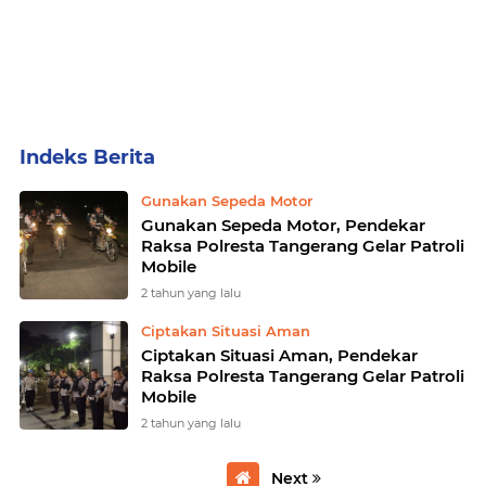
Home
Currently Browsing: Pendekar Raksa Polresta Tangerang Gelar Patroli Mobile
Gunakan Sepeda Motor
Gunakan Sepeda Motor, Pendekar
Raksa Polresta Tangerang Gelar Patroli
Mobile
2 tahun yang lalu
Ciptakan Situasi Aman
Ciptakan Situasi Aman, Pendekar
Raksa Polresta Tangerang Gelar Patroli
Mobile
2 tahun yang lalu
Next