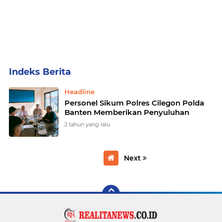
Home
Currently Browsing: Personel Sikum Polres Cilegon Polda Banten Memberikan Penyuluhan
Headline
Personel Sikum Polres Cilegon Polda
Banten Memberikan Penyuluhan
2 tahun yang lalu
Next