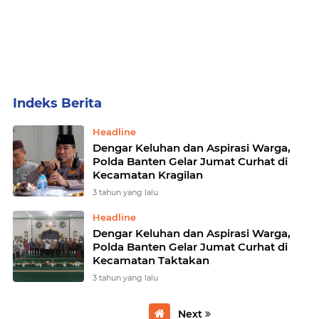
Home
Currently Browsing: Polda Banten menggelar kegiatan rutin Jumat Curhat
Headline
Dengar Keluhan dan Aspirasi Warga,
Polda Banten Gelar Jumat Curhat di
Kecamatan Kragilan
3 tahun yang lalu
Headline
Dengar Keluhan dan Aspirasi Warga,
Polda Banten Gelar Jumat Curhat di
Kecamatan Taktakan
3 tahun yang lalu
Next