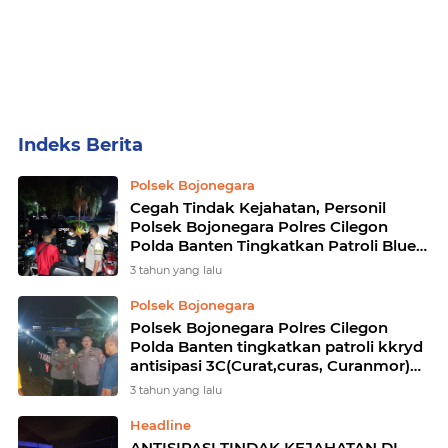
Home
Currently Browsing: Polsek Bojonegara
Polsek Bojonegara
Cegah Tindak Kejahatan, Personil
Polsek Bojonegara Polres Cilegon
Polda Banten Tingkatkan Patroli Blue
Light
3 tahun yang lalu
Polsek Bojonegara
Polsek Bojonegara Polres Cilegon
Polda Banten tingkatkan patroli kkryd
antisipasi 3C(Curat,curas, Curanmor)
serta gangguan kamtibmas lainnya
3 tahun yang lalu
Headline
ANTISIPASI TINDAK KEJAHATAN DI