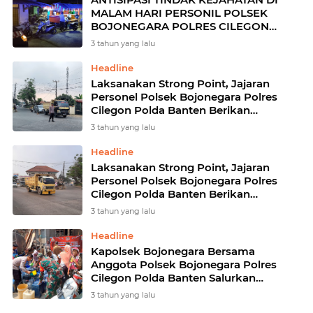
MALAM HARI PERSONIL POLSEK
BOJONEGARA POLRES CILEGON
POLDA BANTEN TINGKATKAN
3 tahun yang lalu
PATROLI MALAM
Headline
Laksanakan Strong Point, Jajaran
Personel Polsek Bojonegara Polres
Cilegon Polda Banten Berikan
Pelayanan Terhadap Aktivitas
3 tahun yang lalu
Masyarakat
Headline
Laksanakan Strong Point, Jajaran
Personel Polsek Bojonegara Polres
Cilegon Polda Banten Berikan
Pelayanan Terhadap Aktivitas
3 tahun yang lalu
Masyarakat
Headline
Kapolsek Bojonegara Bersama
Anggota Polsek Bojonegara Polres
Cilegon Polda Banten Salurkan
Delapan Ribu Liter Air Bersih Tangani
3 tahun yang lalu
Dampak El Nino