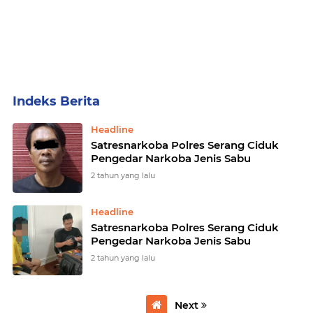
Home
Currently Browsing: Satresnarkoba Polres Serang Ciduk Pengedar Narkoba Jenis Sabu
Headline
Satresnarkoba Polres Serang Ciduk
Pengedar Narkoba Jenis Sabu
2 tahun yang lalu
Headline
Satresnarkoba Polres Serang Ciduk
Pengedar Narkoba Jenis Sabu
2 tahun yang lalu
Next