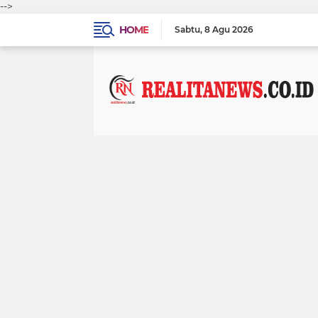
-->
HOME
Sabtu
8 Agu 2026