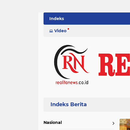
Indeks
Video
Home
Currently Browsing: Waisak
Nasional