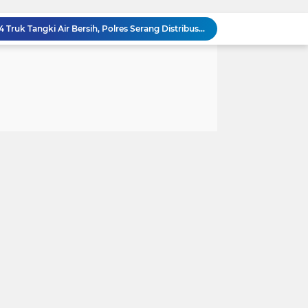
Kapolda Banten Lepas 64 Truk Tangki Air Bersih, Polres Serang Distribusikan 502.000 Liter untuk Warga Terdampak Kekeringan
Polsek Cikande Ungkap Aksi Pencurian Besi Ulir Senilai Rp 135 Juta di Parkiran Kukun, 5 Pelaku Ditangkap
Tindak Lanjuti Instruksi Kapolres Serang, Polsek Cikande Pasang Spanduk Imbauan Waspada Kebakaran di 9 Titik Strategis
Ketua Persit KCK Daerah III/Siliwangi Awali Hari Kedua Kunjungan Kerja di TK Kartika XIX-39
Ketua Persit KCK Daerah III/Siliwangi Awali Hari Kedua Kunjungan Kerja di TK Kartika XIX-39
Ketua Persit KCK Daerah III/Siliwangi Tekankan Etika Bermedia Sosial dan Penguatan Peran Keluarga
Ditreskrimum Polda Banten Tetapkan Dua Tersangka Kasus Aksi Anarkis dan Penghasutan di Balaraja
Polres Tapanuli Selatan Ungkap Kasus Pembunuhan Disertai Kekerasan Seksual terhadap Anak, Pelaku Ditangkap
Ketua DPRD Wong Chun Sen Mendorong Polrestabes Medan Terapkan RJ dalam Kasus AT, Legislatif Nilai Syarat Perdamaian Telah Terpenuhi
Perkuat Pengamanan Distribusi Energi, Tim Audit Korsabhara Baharkam Polri Rampungkan Bintek "SMP" di Pertamina Jabar