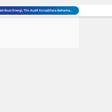
Perkuat Pengamanan Distribusi Energi, Tim Audit Korsabhara Baharkam Polri Rampungkan Bintek "SMP" di Pertamina Jabar
Kapolda Banten Lepas 64 Truk Tangki Air Bersih, Polres Serang Distribusikan 502.000 Liter untuk Warga Terdampak Kekeringan
Polsek Cikande Ungkap Aksi Pencurian Besi Ulir Senilai Rp 135 Juta di Parkiran Kukun, 5 Pelaku Ditangkap
Tindak Lanjuti Instruksi Kapolres Serang, Polsek Cikande Pasang Spanduk Imbauan Waspada Kebakaran di 9 Titik Strategis
Ketua Persit KCK Daerah III/Siliwangi Awali Hari Kedua Kunjungan Kerja di TK Kartika XIX-39
Ketua Persit KCK Daerah III/Siliwangi Awali Hari Kedua Kunjungan Kerja di TK Kartika XIX-39
Ketua Persit KCK Daerah III/Siliwangi Tekankan Etika Bermedia Sosial dan Penguatan Peran Keluarga
Ditreskrimum Polda Banten Tetapkan Dua Tersangka Kasus Aksi Anarkis dan Penghasutan di Balaraja
Polres Tapanuli Selatan Ungkap Kasus Pembunuhan Disertai Kekerasan Seksual terhadap Anak, Pelaku Ditangkap
Ketua DPRD Wong Chun Sen Mendorong Polrestabes Medan Terapkan RJ dalam Kasus AT, Legislatif Nilai Syarat Perdamaian Telah Terpenuhi