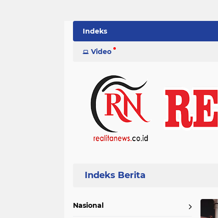
Indeks
Video
Home
Currently Browsing: kskp
Nasional