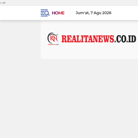
-->
HOME
Jum'at
7 Agu 2026